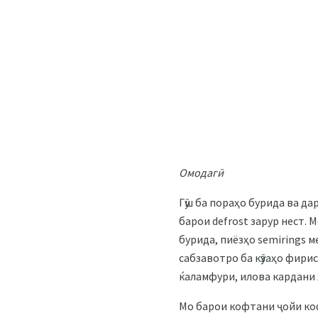
Омодагӣ
Гӯш ба пораҳо бурида ва дар
барои defrost зарур нест. 
бурида, пиёзҳо semirings 
сабзавотро ба кӯзаҳо фирис
ќаламфури, илова кардани ҳ
Мо барои кофтани ҷойи коф