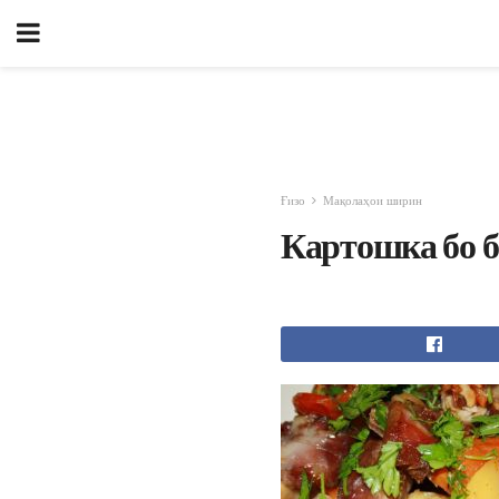
Ғизо
Мақолаҳои ширин
Картошка бо б