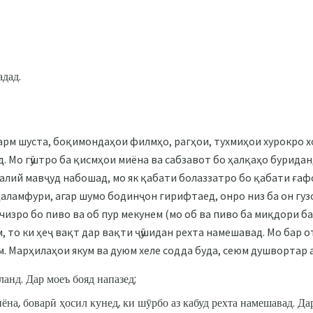
адад.
арм шуста, боқимондаҳои филмҳо, рагҳои, тухмиҳои хурокро х
. Мо гӯштро ба қисмҳои миёна ва сабзавот бо ҳалқаҳо буридан
калий мавҷуд набошад, мо як қабати болаззатро бо қабати ғаф
қаламфури, агар шумо бодинҷон гирифтаед, онро низ ба он гузо
 чизро бо пиво ва об пур мекунем (мо об ва пиво ба миқдори б
м, то ки ҳеҷ вақт дар вақти ҷӯшидан рехта намешавад. Мо бар
м. Марҳилаҳои якум ва дуюм хеле содда буда, сеюм душвортар а
ланд. Дар моеъ бояд напазед;
ёна, боварӣ ҳосил кунед, ки шӯрбо аз кабуд рехта намешавад. Да