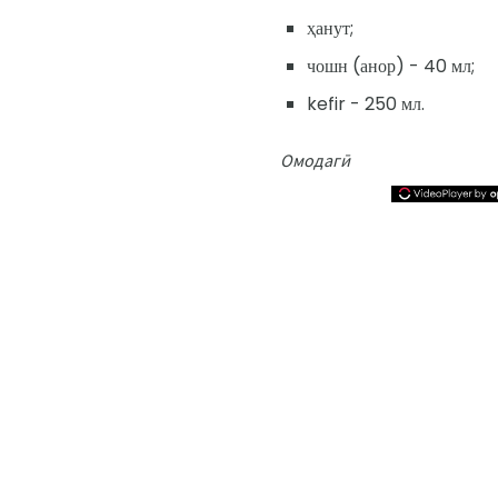
ҳанут;
чошн (анор) - 40 мл;
kefir - 250 мл.
Омодагӣ