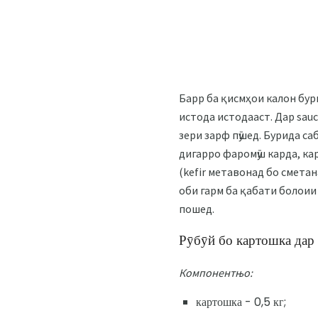
Барр ба қисмҳои калон бур
истода истодааст. Дар sauc
зери зарф пӯшед. Бурида саб
дигарро фаромӯш карда, кар
(kefir метавонад бо смета
оби гарм ба қабати болоии 
пошед.
Рӯбӯй бо картошка дар
Компонентњо:
картошка - 0,5 кг;