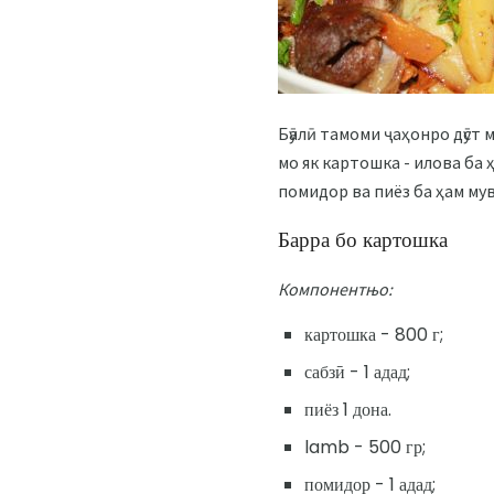
Бӯалӣ тамоми ҷаҳонро дӯст м
мо як картошка - илова ба 
помидор ва пиёз ба ҳам мув
Барра бо картошка
Компонентњо:
картошка - 800 г;
сабзӣ - 1 адад;
пиёз 1 дона.
lamb - 500 гр;
помидор - 1 адад;