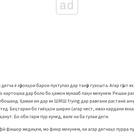
ad
 дегча ё хӯрокҳои барои пухтупаз дар танӯр гузошта. Агар гӯшт 
Мо картошка дар боло бо ҳамон мукааб паҳн мекунем. Решаи par
мебошанд. Ҳамаи ин дар як ШМШ frying дар равғани растанӣ ан
тед. Беҳтарин бо гиёҳҳои ширин (агар нест, иваз кардани яхка
анут. Бо оби гарм пур кунед, вале на ба гулаи деги.
ӣ фишор медиҳем, мо фикр мекунем, ки агар дегчаҳо пурра п