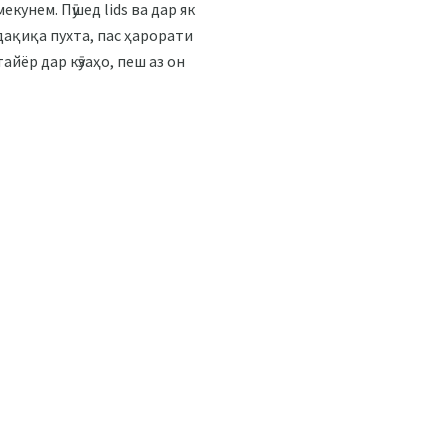
кунем. Пӯшед lids ва дар як
дақиқа пухта, пас ҳарорати
айёр дар кӯзаҳо, пеш аз он