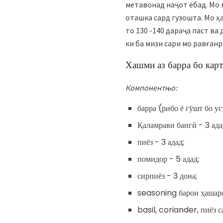
метавонад наҷот ёбад. Мо м
оташка сард гузошта. Мо ҳ
то 130 -140 дараҷа паст ва
ки ба мизи сари мо равғанр
Хашми аз барра бо кар
Компонентњо:
барра (рибо ё гӯшт бо уст
Қаламрави бангӣ - 3 ада
пиёз - 3 адад;
помидор - 5 адад;
сирпиёз - 3 дона;
seasoning барои ҳашаро
basil, coriander, пиёз с