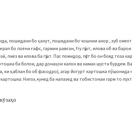
ида, пошидани бо ҳанут, пошидани бо чошнии анор , хуб омехт
epan бо поёни ғафс, гармии равған, fry гӯшт, илова об ва баро
зӣ, пиёз ва илова ба гӯшт. Пас помидор, пӯст бо он бояд тоза к
тошка ба болои, дар донаҳои калон ва намак шуста бурдем. Ва 
на, ки қаблан бо об фасодро), агар йогурт картошка пўшонида
картошка. Нигоҳ кунед ба напазед ва тобистонаи гарм то пухта
 кӯзаҳо