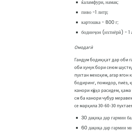
ќаламфури, намак;
пиво -1 литр;
картошка - 800 г;
бодинҷон (ихтиёрӣ) - 1 
Омодагӣ
Гандум бодиққат дар оби г
оби хунук бори сеюм шустед
пухтан мехоҳем, агар ягон 
бодиринг, помидор, пиёз, 
канори кӯҳҳо расидем, ҳама
см ба канори чубур мераве
се марҳила 30-60-30 пухтае
30 дақиқа дар гармии ба
60 дақиқа дар гармии ми