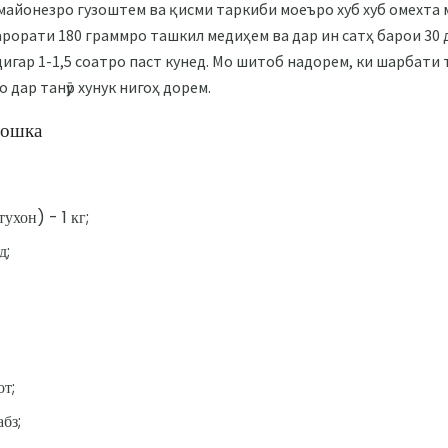
айонезро гузоштем ва қисми таркиби моеъро хуб хуб омехта ме
арорати 180 граммро ташкил медиҳем ва дар ин сатҳ барои 30 
 дигар 1-1,5 соатро паст кунед. Мо шитоб надорем, ки шарбати т
о дар танӯр хунук нигоҳ дорем.
тошка
ухон) - 1 кг;
д;
т;
абз;