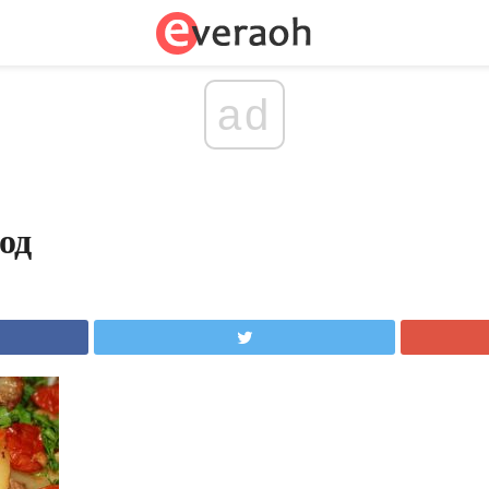
ad
од