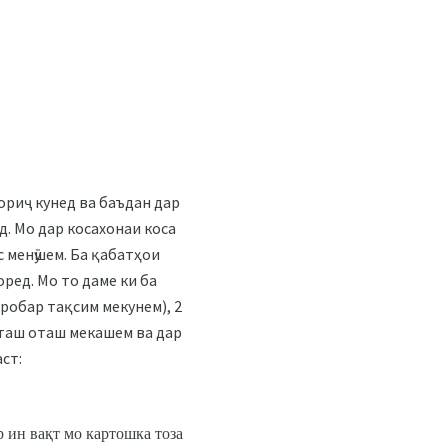
ориҷ кунед ва баъдан дар
д. Мо дар косахонаи коса
с менӯшем. Ба қабатҳои
ред. Мо то даме ки ба
аробар тақсим мекунем), 2
 оташ оташ мекашем ва дар
ст:
р ин вақт мо картошка тоза