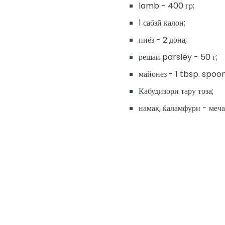
lamb - 400 гр;
1 сабзӣ калон;
пиёз - 2 дона;
решаи parsley - 50 г;
майонез - 1 tbsp. spoon
Кабудизори тару тоза;
намак, ќаламфури - меч