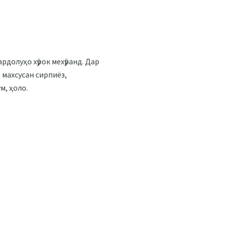
ардолуҳо хӯрок мехӯранд. Дар
 махсусан сирпиёз,
м, ҳоло.