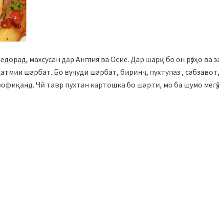
едорад, махсусан дар Англия ва Осиё. Дар шарқ бо он рӯзҳо ва з
ҳатмии шарбат. Бо вуҷуди шарбат, биринҷ, пухтупаз , сабзавот,
офиқанд. Чӣ тавр пухтан картошка бо шарти, мо ба шумо мегӯя