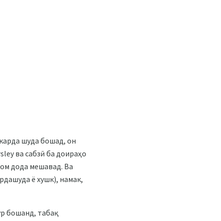
яхкарда шуда бошад, он
sley ва сабзӣ ба доираҳо
ҷом дода мешавад. Ва
рдашуда ё хушк), намак,
ур бошанд, табақ