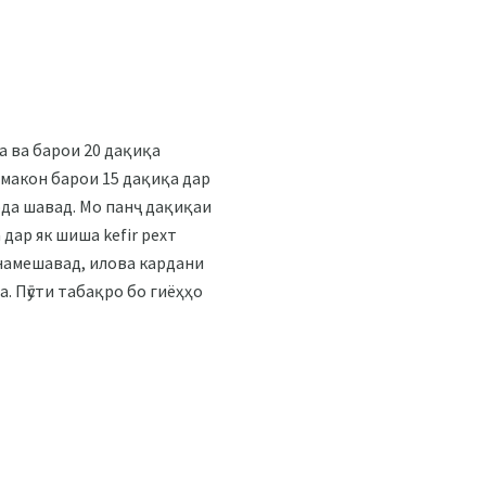
а ва барои 20 дақиқа
и макон барои 15 дақиқа дар
арда шавад. Мо панҷ дақиқаи
дар як шиша kefir рехт
 намешавад, илова кардани
. Пӯсти табақро бо гиёҳҳо