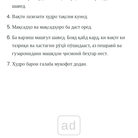
шавед.
Вақти лазизати худро тақсим кунед.
Мақсадҳо ва мақсадҳоро ба даст оред.
Ба варзиш машғул шавед. Бояд қайд кард, ки вақте ки
тазриқи ва хастагии рӯҳӣ пӯшидааст, аз пешравӣ ва
гузаронидани машқҳои ҷисмонӣ беҳтар нест.
Худро барои ғалаба мукофот додан.
ad