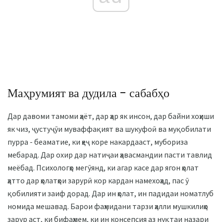
Маҳрумият ва дудила - сабабҳо
Дар давоми тамоми ҳаёт, дар ҳар як инсон, дар байни хоҳиши
як чиз, ҷустуҷӯи муваффақият ва шукуфоӣ ва муқобилати
пурра - беаматие, ки ҳеҷ коре накардааст, мубориза
мебарад. Дар охир дар натиҷаи ҳавасмандии пасти тавлид
меёбад. Психологҳо мегӯянд, ки агар касе дар ягон ҳолат
ҳатто дар ҳолатҳои зарурӣ кор кардан намехоҳад, пас ӯ
қобилияти заиф дорад. Дар ин ҳолат, ин падидаи номатлуб
номида мешавад. Барои фаҳмидани тарзи ҳалли мушкилиҳо
зарур аст, ки бифаҳмем, ки ин консепсия аз нуқтаи назари