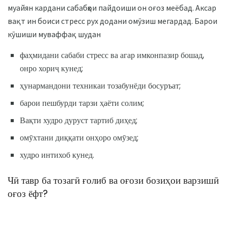
муайян кардани сабабҳои пайдоиши он оғоз меёбад. Аксар
вақт ин боиси стресс рух додани омӯзиш мегардад. Барои
кӯшиши муваффақ шудан
фаҳмидани сабаби стресс ва агар имконпазир бошад,
онро хориҷ кунед;
ҳунармандони техникаи тозабунёди босуръат;
барои пешбурди тарзи ҳаёти солим;
Вақти худро дуруст тартиб диҳед;
омӯхтани диққати онҳоро омӯзед;
худро интихоб кунед.
Чӣ тавр ба тозагӣ ғолиб ва оғози бозиҳои варзишӣ
оғоз ёфт?