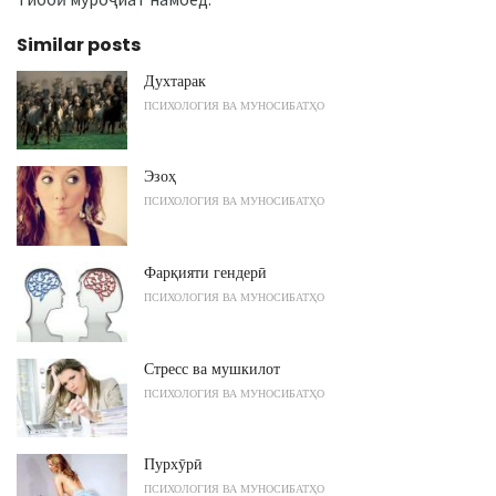
Similar posts
Духтарак
ПСИХОЛОГИЯ ВА МУНОСИБАТҲО
Эзоҳ
ПСИХОЛОГИЯ ВА МУНОСИБАТҲО
Фарқияти гендерӣ
ПСИХОЛОГИЯ ВА МУНОСИБАТҲО
Стресс ва мушкилот
ПСИХОЛОГИЯ ВА МУНОСИБАТҲО
Пурхӯрӣ
ПСИХОЛОГИЯ ВА МУНОСИБАТҲО