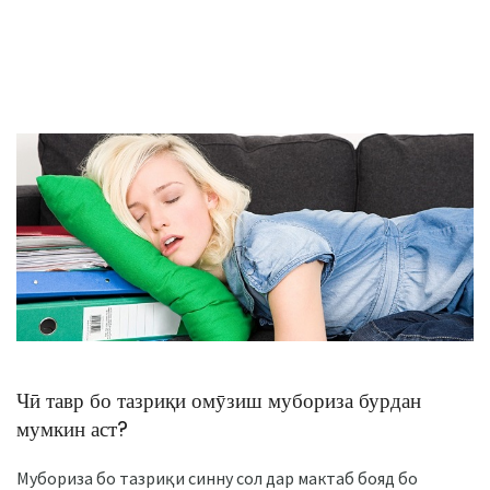
Чӣ тавр бо тазриқи омӯзиш мубориза бурдан
мумкин аст?
Мубориза бо тазриқи синну сол дар мактаб бояд бо