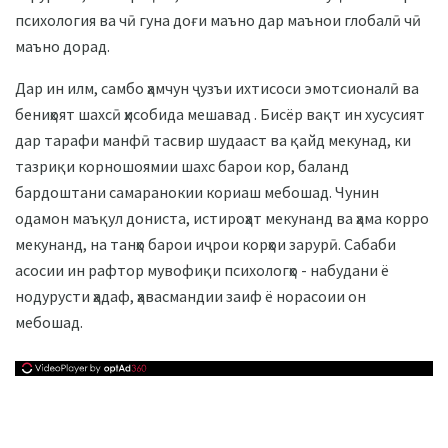
психология ва чӣ гуна доғи маъно дар маънои глобалӣ чӣ
маъно дорад.
Дар ин илм, самбо ҳамчун ҷузъи ихтисоси эмотсионалӣ ва
бениҳоят шахсӣ ҳисобида мешавад . Бисёр вақт ин хусусият
дар тарафи манфӣ тасвир шудааст ва қайд мекунад, ки
тазриқи корношоямии шахс барои кор, баланд
бардоштани самаранокии кориаш мебошад. Чунин
одамон маъқул дониста, истироҳат мекунанд ва ҳама корро
мекунанд, на танҳо барои иҷрои корҳои зарурӣ. Сабаби
асосии ин рафтор мувофиқи психологҳо - набудани ё
нодурусти ҳадаф, ҳавасмандии заиф ё норасоии он
мебошад.