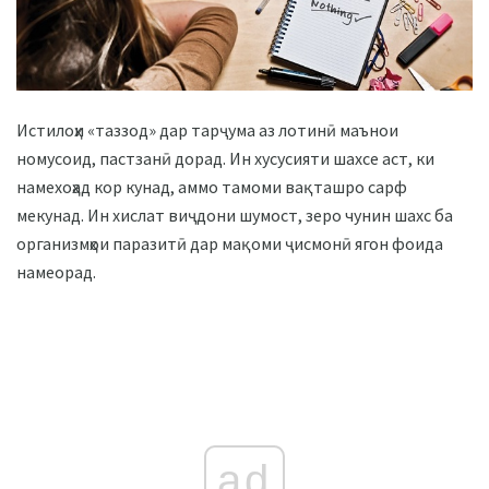
Истилоҳи «таззод» дар тарҷума аз лотинӣ маънои
номусоид, пастзанӣ дорад. Ин хусусияти шахсе аст, ки
намехоҳад кор кунад, аммо тамоми вақташро сарф
мекунад. Ин хислат виҷдони шумост, зеро чунин шахс ба
организмҳои паразитӣ дар мақоми ҷисмонӣ ягон фоида
намеорад.
ad