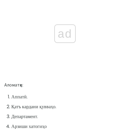
ad
Аломатҳо:
Аппатӣ.
Қатъ кардани қувваҳо.
Департамент.
Арзиши хатогиҳо