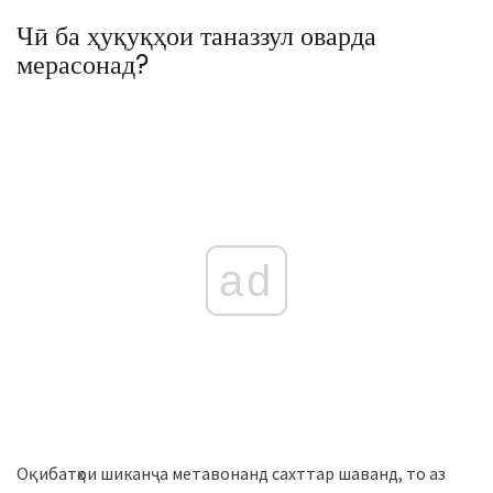
Чӣ ба ҳуқуқҳои таназзул оварда
мерасонад?
ad
Оқибатҳои шиканҷа метавонанд сахттар шаванд, то аз