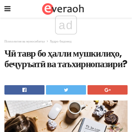
ad
Психология ва муносибатҳо
Худро бидонед
Чӣ тавр бо ҳалли мушкилиҳо,
беҷуръатӣ ва таъхирнопазири?