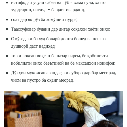
истифодаи усули сабзӣ ва чӯб - ҳама гуна, ҳатто
хурдтарин, натиҷа - ба даст оварданд;
соат дар як рӯз ба хомӯшии пурра;
Таассуфовар будани дар дигар соҳаҳои ҳаёти онҳо;
Омӯзед, ки ба худ боварӣ дошта бошед ва пеш аз
душворӣ даст надиҳед;
то ки воқеан воқеан ба назар гирем, бе қобилияти
қобилияти онҳо беэътиноӣ ва бе максадҳои нокифоя;
Дӯкҳои муқоисашавандае, ки субҳро дар бар мегирад,
ҷисм ва пӯстро ба оҳанг меорад.