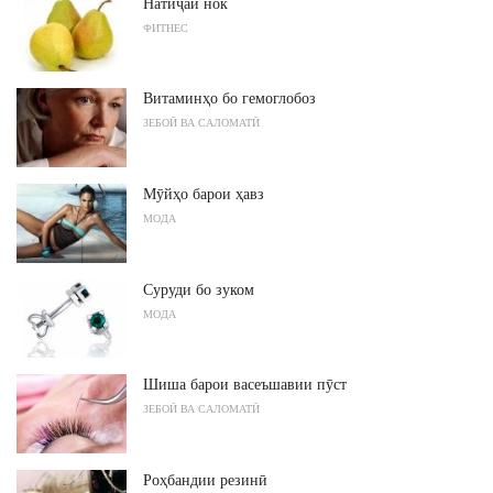
Натиҷаи нок
ФИТНЕС
Витаминҳо бо гемоглобоз
ЗЕБОӢ ВА САЛОМАТӢ
Мӯйҳо барои ҳавз
МОДА
Суруди бо зуком
МОДА
Шиша барои васеъшавии пӯст
ЗЕБОӢ ВА САЛОМАТӢ
Роҳбандии резинӣ