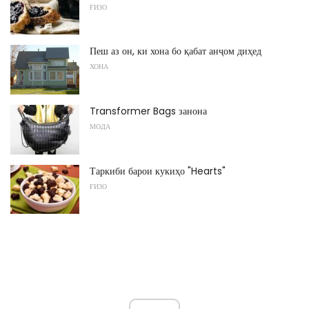
ҒИЗО
Пеш аз он, ки хона бо қабат анҷом диҳед
ХОНА
Transformer Bags занона
МОДА
Таркиби барои кукиҳо "Hearts"
ҒИЗО