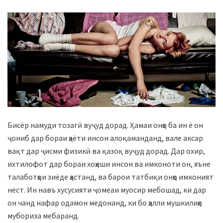
Бисёр намуди тозагӣ вуҷуд дорад. Ҳамаи онҳо ба ин ё он
ҷониб дар бораи ҳаёти инсон алоқаманданд, вале аксар
вақт дар ҷисми физикӣ ва қазоқ вуҷуд дорад. Дар охир,
ихтилофот дар бораи хоҳиши инсон ва имконоти он, яъне
талаботҳои зиёде ҳастанд, ва барои татбиқи онҳо имконият
нест. Ин навъ хусусияти ҷомеаи муосир мебошад, ки дар
он чанд нафар одамон медонанд, ки бо ҳалли мушкилиҳо
мубориза мебаранд.