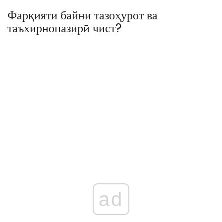
Фарқияти байни тазоҳурот ва
таъхирнопазирӣ чист?
ad