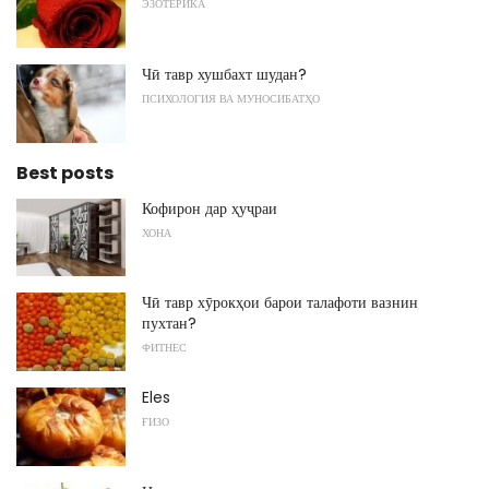
ЭЗОТЕРИКА
Чӣ тавр хушбахт шудан?
ПСИХОЛОГИЯ ВА МУНОСИБАТҲО
Best posts
Кофирон дар ҳуҷраи
ХОНА
Чӣ тавр хӯрокҳои барои талафоти вазнин
пухтан?
ФИТНЕС
Eles
ҒИЗО