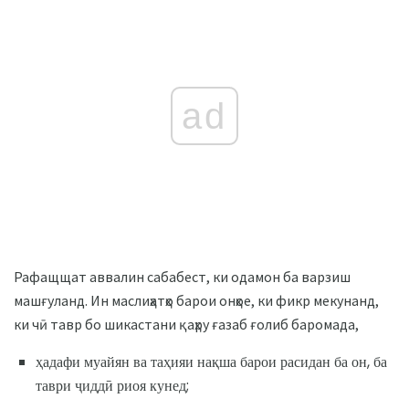
ad
Рафащщат аввалин сабабест, ки одамон ба варзиш
машғуланд. Ин маслиҳатҳо барои онҳое, ки фикр мекунанд,
ки чӣ тавр бо шикастани қаҳру ғазаб ғолиб баромада,
ҳадафи муайян ва таҳияи нақша барои расидан ба он, ба
таври ҷиддӣ риоя кунед;