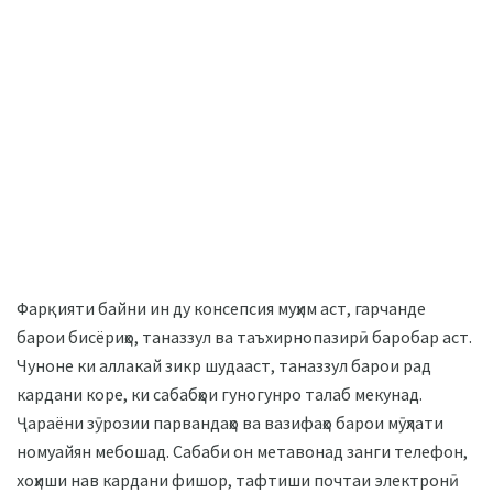
Фарқияти байни ин ду консепсия муҳим аст, гарчанде
барои бисёриҳо, таназзул ва таъхирнопазирӣ баробар аст.
Чуноне ки аллакай зикр шудааст, таназзул барои рад
кардани коре, ки сабабҳои гуногунро талаб мекунад.
Ҷараёни зӯрозии парвандаҳо ва вазифаҳо барои мӯҳлати
номуайян мебошад. Сабаби он метавонад занги телефон,
хоҳиши нав кардани фишор, тафтиши почтаи электронӣ