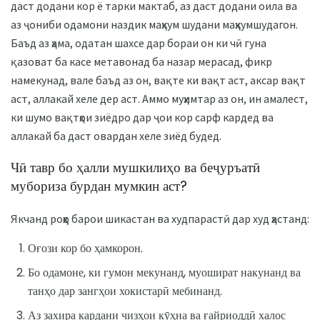
даст додани кор ё тарки мактаб, аз даст додани оила ва
аз ҷониби одамони наздик маҳкум шудани маҳкумшудагон.
Баъд аз ҳама, одатан шахсе дар бораи он ки чӣ гуна
қазоват ба касе метавонад ба назар мерасад, фикр
намекунад, вале баъд аз он, вақте ки вақт аст, аксар вақт
аст, аллакай хеле дер аст. Аммо муҳимтар аз он, ин амалест,
ки шумо вақтҳои зиёдро дар ҷои кор сарф кардед ва
аллакай ба даст овардан хеле зиёд будед.
Чӣ тавр бо ҳалли мушкилиҳо ва беҷуръатӣ
мубориза бурдан мумкин аст?
Якчанд роҳҳо барои шикастан ва худпарастӣ дар худ ҳастанд:
Оғози кор бо ҳамкорон.
Бо одамоне, ки гумон мекунанд, муошират накунанд ва
танҳо дар зангҳои хокистарӣ мебинанд.
Аз захира кардани чизҳои кӯҳна ва ғайриоддӣ халос