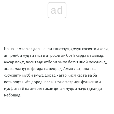
ad
На на камтар аз дар шакли таназзул, ҳамчун хосиятҳои хоси,
аз ҷониби муҳити зисти атрофи он бозӣ карда мешавад.
Аксар вақт, воситаҳои ахбори омма беэътиноӣ мекунанд,
агар амал ҳеҷ гоҳ фоида намеорад. Аммо як ҳаловат ва
хусусияти мусбӣ вуҷуд дорад - агар ҷисм хаста ва ба
истироҳат ниёз дорад, пас ин гуна тазриқи функсияҳои
муҳофизатӣ ва энергетикаи ҳаётан муҳими наҷотдиҳанда
мебошад.