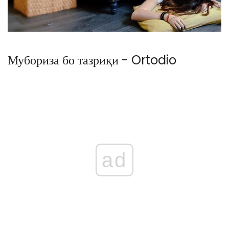
Мубориза бо тазриқи - Ortodio
ad