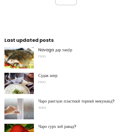
Last updated posts
Navaga дар танӯр
ҒИЗО
Судак шир
ҒИЗО
Чаро рангҳои пластикӣ торикӣ мекунанд?
ХОНА
Чаро сурх хоб равад?