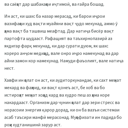
ва саёҳат дар шабакаҳои иҷтимоӣ, ва ғайра бошад.
Ин аст, ки шахс ба назар мерасад, ки барои иҷрои
вазифаҳои худ вақти муайяни вақт ҷудо мекунад, аммо ӯ
ҳама вақт ба ташвиш меафтад. Дар натиҷа бисёр вақт
партофта шудааст. Рафащият ва таъхирнопазирӣ аз
якдигар фарқ мекунад, ки дар сурати дуюм, як шахс
кореро анҷом медиҳад, вале онро иҷро намекунад ва дар
айни замон кор намекунад. Намуди фаъолият, вале натиҷа
нест.
Хавфи ин ҳолат он аст, ки аудиторкунандае, ки сахт меҳнат
мекард ва фаҳмид, ки вақт қонеъ аст, бе хоб ва бо
истироҳат меҳнат хоҳад кард ва худро пеш аз ҳама коре
накардааст. Организм дар чунин ҳолат дар зери стресс ва
норасоии энергия қарор дорад, ки он ба вазъи системаи
асаб таъсири манфӣ мерасонад. Муҳофизати ин падида бо
роҳи худтанишинӣ зарур аст.