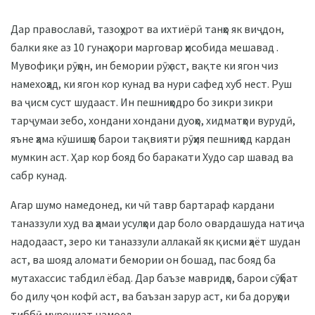
Дар православӣ, тазоҳурот ва ихтиёрӣ танҳо як виҷдон,
балки яке аз 10 гунаҳкори марговар ҳисобида мешавад .
Мувофиқи рӯҳон, ин бемории рӯҳ аст, вақте ки ягон чиз
намехоҳад, ки ягон кор кунад ва нури сафед хуб нест. Руш
ва ҷисм суст шудааст. Ин пешниҳодро бо зикри зикри
тарҷумаи зебо, хондани хондани дуоҳо, хидматҳои вурудӣ,
яъне ҳама кӯшишҳо барои тақвияти рӯҳия пешниҳод кардан
мумкин аст. Ҳар кор бояд бо баракати Худо сар шавад ва
сабр кунад.
Агар шумо намедонед, ки чӣ тавр бартараф кардани
таназзули худ ва ҳамаи усулҳои дар боло овардашуда натиҷа
надодааст, зеро ки таназзули аллакай як қисми ҳаёт шудан
аст, ва шояд аломати бемории он бошад, пас бояд ба
мутахассис табдил ёбад. Дар баъзе мавридҳо, барои сӯҳбат
бо дилу ҷон кофӣ аст, ва баъзан зарур аст, ки ба доруҳои
тиббӣ муроҷиат намоед.